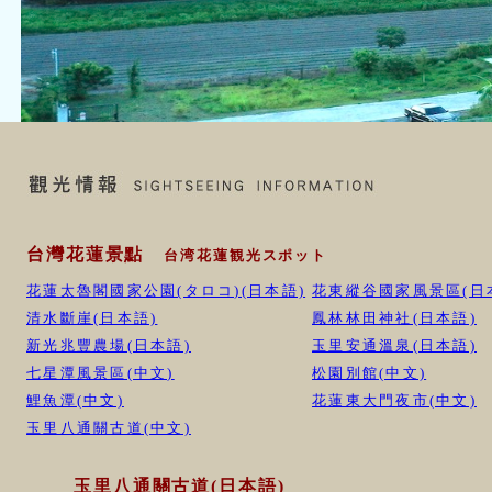
台灣花蓮景點
台湾花蓮観光スポット
花蓮太魯閣國家公園(タロコ)(日本語)
花東縱谷國家風景區(日
清水斷崖(日本語)
鳳林林田神社(日本語)
新光兆豐農場(日本語)
玉里安通溫泉(日本語)
七星潭風景區(中文)
松園別館(中文)
鯉魚潭(中文)
花蓮東大門夜市(中文)
玉里八通關古道(中文)
玉里八通關古道(日本語)