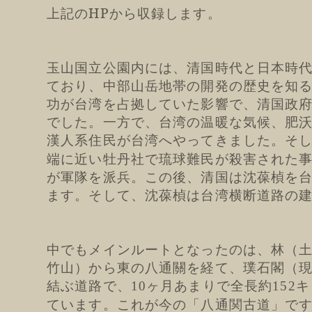
上記のHPから収録します。
玉山国立公園内には、清国時代と日本時
ており、中部山岳地帯の開発の歴史を知
功が台湾を占拠していた影響で、清国政
でした。一方で、台湾の温暖な気候、肥
漢人系住民が台湾へやってきました。そ
端に近い牡丹社で琉球難民が殺害された
が軍隊を派兵。この後、清国は沈葆楨を
ます。そして、沈葆楨は台湾横断道路の
中でもメインルートとなったのは、林（
竹山）から東の八通關を経て、璞石閣（
結ぶ道路で、
ヶ月あまりで全長約
キ
10
152
ています。これが今の「八通関古道」で