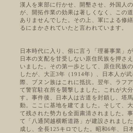
漢人を東部に行かせ、開墾させ、外国人
が、開拓作業の効果は著しくなく、この
ありませんでした。その上、軍による修
るにまかされていたと言われています。
日本時代に入り、俗に言う「理蕃事業」
日本の支配を甘受しない原住民族を押さ
いました。その第一歩として、原住民族
したが、大正
年（
年）、日本人が武
3
1914
際、ブヌン族はこれに抵抗。翌年、ラフ
て警官駐在所を襲撃しました。これが大
す。事件後、日本人は古道を封鎖し、塔
動。ここに基地を建てました。そして、
て残された勢力も全面粛清されました。
て「八通関越横断道路」が建設されまし
成し、全長
キロでした。昭和
年、日
125
6