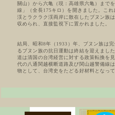
關山）から六亀（現：高雄県六亀）まで
線」（全長
キロ）を開きました。これ
175
渓とラクラク渓両岸に散在したブヌン族
収められ、直接監視下に置かれました。
結局、昭和
年（
）年、ブヌン族は完
8
1933
るブヌン族の抗日運動は終結を迎えまし
道は清国の台湾経営に対する政策転換を
代の八通関越横断道路及び関山越警備線
物として、台湾史をたどる好材料となっ