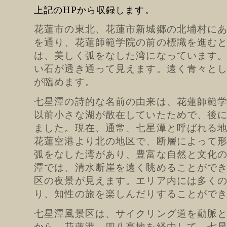
上記のHPから収録します。
花蓮市の東北、花蓮市新城郷の北埔村に
を通り、花蓮師範学院の前の標識を進む
は、美しく弧をなした湾になっています
い石が透き通って見えます。遠く青々と
が臨めます。
七星潭の詩的な名前の由来は、花蓮師範
以前小さな湖が散在していたためで、後
ました。現在、通常、七星潭と呼ばれる
花蓮空港より北の地区で、断層によって
弧をなした湾があり、豊富な自然と文化
潭では、清水断崖を遠く眺めることがで
区の夜景が見えます。エリア内には多く
り、知性の旅を楽しんだりすることがで
七星潭風景区は、サイクリング道を動脈
から、花蓮港、四八高地を経由して、七星