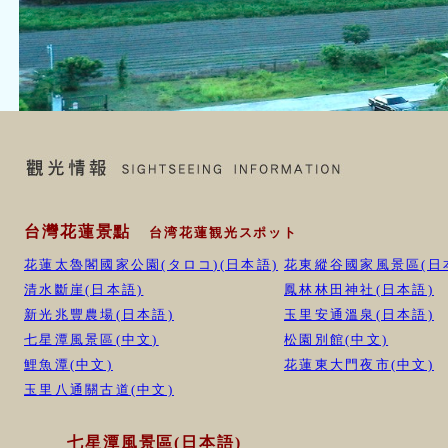
台灣花蓮景點
台湾花蓮観光スポット
花蓮太魯閣國家公園(タロコ)(日本語)
花東縱谷國家風景區(日
清水斷崖(日本語)
鳳林林田神社(日本語)
新光兆豐農場(日本語)
玉里安通溫泉(日本語)
七星潭風景區(中文)
松園別館(中文)
鯉魚潭(中文)
花蓮東大門夜市(中文)
玉里八通關古道(中文)
七星潭風景區(日本語)