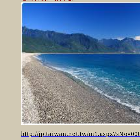
http://jp.taiwan.net.tw/m1.aspx?sNo=0