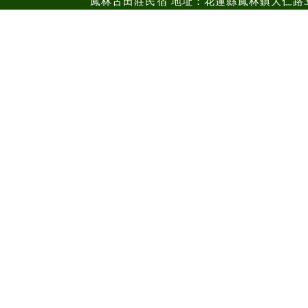
鳳林古田莊民宿 地址：花蓮縣鳳林鎮大仁路36號 ｜電話：0